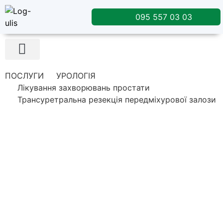
095 557 03 03
Лікувальне харчування
ПОСЛУГИ
УРОЛОГІЯ
Лікування захворювань простати
Трансуретральна резекція передміхурової залози