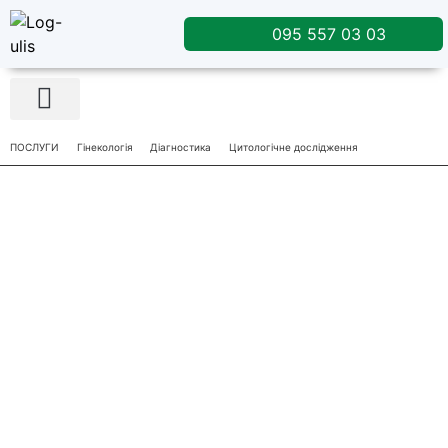
095 557 03 03
Лікувальне харчування
ПОСЛУГИ
Гінекологія
Діагностика
Цитологічне дослідження