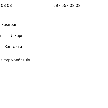
 03 03
097 557 03 03
нкоскринінг
я
Лікарі
Контакти
на термоабляція