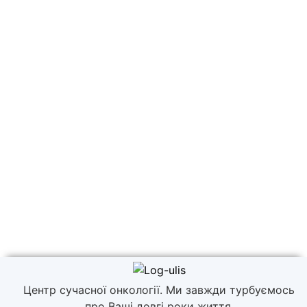
Центр сучасної онкології. Ми завжди турбуємось
про Ваші довгі роки життя.