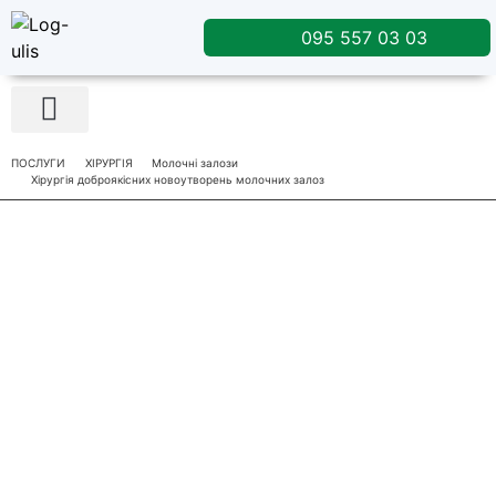
095 557 03 03
Лікувальне харчування
ПОСЛУГИ
ХІРУРГІЯ
Молочні залози
Хірургія доброякісних новоутворень молочних залоз