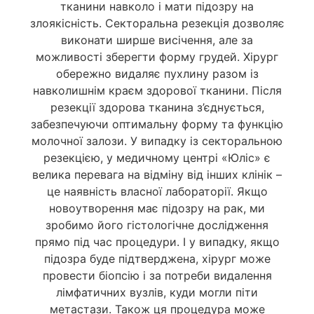
тканини навколо і мати підозру на
злоякісність. Секторальна резекція дозволяє
виконати ширше висічення, але за
можливості зберегти форму грудей. Хірург
обережно видаляє пухлину разом із
навколишнім краєм здорової тканини. Після
резекції здорова тканина з’єднується,
забезпечуючи оптимальну форму та функцію
молочної залози. У випадку із секторальною
резекцією, у медичному центрі «Юліс» є
велика перевага на відміну від інших клінік –
це наявність власної лабораторії. Якщо
новоутворення має підозру на рак, ми
зробимо його гістологічне дослідження
прямо під час процедури. І у випадку, якщо
підозра буде підтверджена, хірург може
провести біопсію і за потреби видалення
лімфатичних вузлів, куди могли піти
метастази. Також ця процедура може